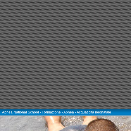
Apnea National School - Formazione - Apnea - Acquaticità neonatale