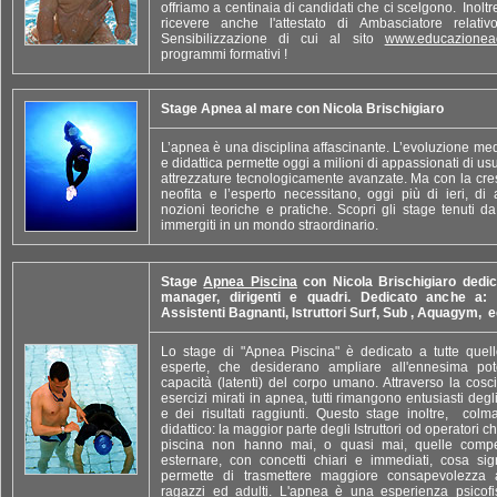
offriamo a centinaia di candidati che ci scelgono. Inoltr
ricevere anche l'attestato di Ambasciatore relat
Sensibilizzazione di cui al sito
www.educazioneacq
programmi formativi !
Stage Apnea al mare con Nicola Brischigiaro
L’apnea è una disciplina affascinante. L’evoluzione medi
e didattica permette oggi a milioni di appassionati di us
attrezzature tecnologicamente avanzate. Ma con la cres
neofita e l’esperto necessitano, oggi più di ieri, di
nozioni teoriche e pratiche. Scopri gli stage tenuti d
immergiti in un mondo straordinario.
Stage
Apnea Piscina
con Nicola Brischigiaro dedica
manager, dirigenti e quadri. Dedicato anche a: 
Assistenti Bagnanti, Istruttori Surf, Sub , Aquagym, e
Lo stage di "Apnea Piscina" è dedicato a tutte quell
esperte, che desiderano ampliare all'ennesima pot
capacità (latenti) del corpo umano. Attraverso la cosc
esercizi mirati in apnea, tutti rimangono entusiasti degl
e dei risultati raggiunti. Questo stage inoltre, colm
didattico: la maggior parte degli Istruttori od operatori
piscina non hanno mai, o quasi mai, quelle compe
esternare, con concetti chiari e immediati, cosa sig
permette di trasmettere maggiore consapevolezza 
ragazzi ed adulti. L'apnea è una esperienza psicofis