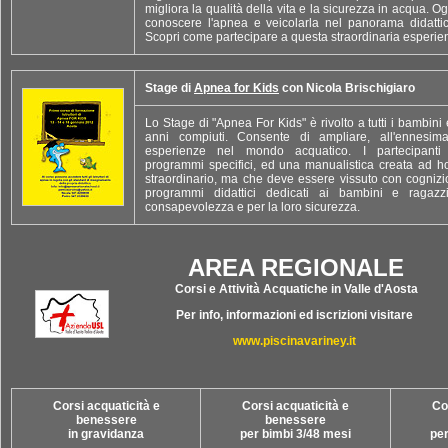
migliora la qualità della vita e la sicurezza in acqua. 
conoscere l'apnea e veicolarla nel panorama didatti
Scopri come partecipare a questa straordinaria esperie
Stage di
Apnea for Kids
con Nicola Brischigiaro
Lo Stage di "Apnea For Kids" è rivolto a tutti i bambini 
anni compiuti. Consente di ampliare, all'ennesima
esperienze nel mondo acquatico. I partecipanti 
programmi specifici, ed una manualistica creata ad h
straordinario, ma che deve essere vissuto con cogniz
programmi didattici dedicati ai bambini e ragaz
consapevolezza e per la loro sicurezza.
AREA REGIONALE
Corsi e Attività Acquatiche in Valle d'Aosta
Per info, informazioni ed iscrizioni visitare
www.piscinavariney.it
Corsi acquaticità e
Corsi acquaticità e
Co
benessere
benessere
in gravidanza
per bimbi 3/48 mesi
per