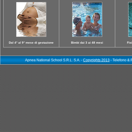
Dal 4° al 9° mese di gestazione
Bimbi dai 3 ai 48 mesi
Fis
Apnea National School S.R.L. S.A. -
Copyrights 2013
- Telefono &