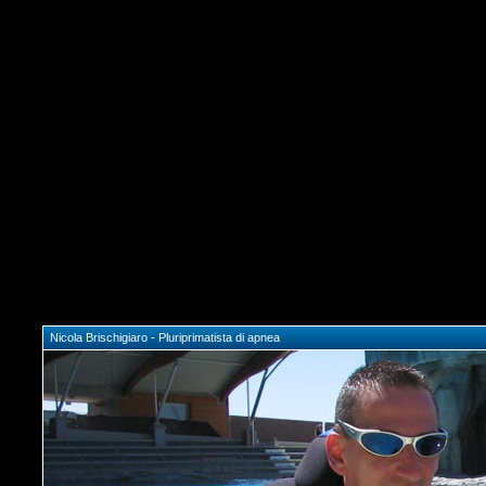
Nicola Brischigiaro - Pluriprimatista di apnea